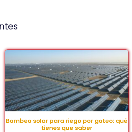
antes
Bombeo solar para riego por goteo: qué
tienes que saber