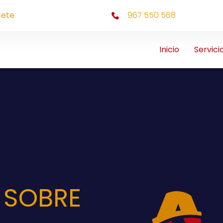
cete
967 550 568
Inicio
Servici
 SOBRE