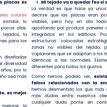
s placas es
Mi tejado va a quedar feo si 
La verdad es que hace ya unos
eles solares
decirse que las placas eran po
nstalar, lo
visibles, pero hoy en día todo
 pocos días.
apostando por producir paneles 
tejados, la
integrados en los edificios. 
ones para los
estructuras colocadas estraté
zonas no visibles del tejado, 
coplanares que se adaptan a los t
n diseñadas
idénticas a las normales. Exist
ar diversidad
diferentes para todos los gustos.
años, por lo
 año sea más
Como hemos podido ver,
exis
falsos relacionados con la ene
hemos desmentido los que más 
te, es mejor
más dudas entre nuestros clie
cualquier duda ponte en cont
 mejorar la