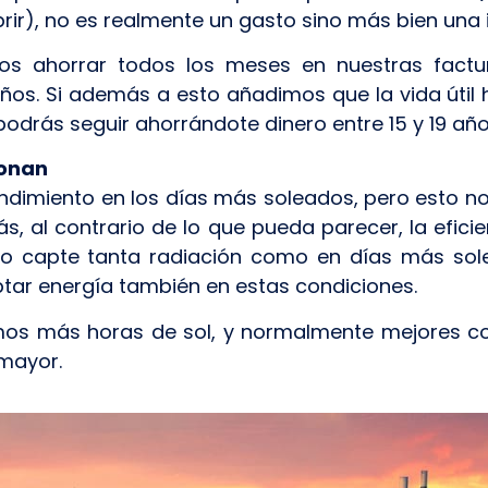
ir), no es realmente un gasto sino más bien una i
os ahorrar todos los meses en nuestras factur
ños. Si además a esto añadimos que la vida útil 
podrás seguir ahorrándote dinero entre 15 y 19 añ
ionan
ndimiento en los días más soleados, pero esto no
, al contrario de lo que pueda parecer, la efici
 no capte tanta radiación como en días más so
tar energía también en estas condiciones.
mos más horas de sol, y normalmente mejores co
 mayor.