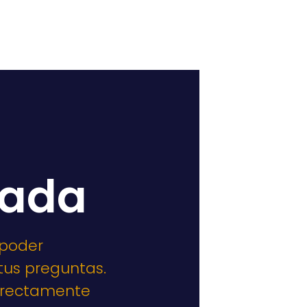
zada
 poder
tus preguntas.
directamente