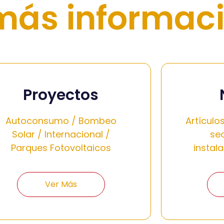
más informac
Proyectos
Autoconsumo / Bombeo
Artículo
Solar / Internacional /
sec
Parques Fotovoltaicos
instala
Ver Más