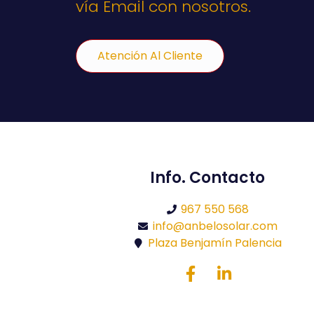
vía Email con nosotros.
Atención Al Cliente
Info. Contacto
967 550 568
info@anbelosolar.com
Plaza Benjamín Palencia